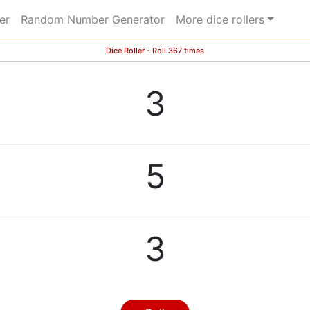
er
Random Number Generator
More dice rollers
Dice Roller - Roll 367 times
3
5
3